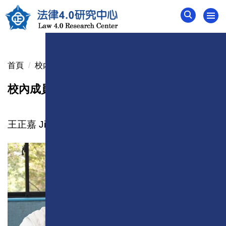
跳
到
主
要
內
首頁
校內成員
容
區
校內成員
王正嘉 Jiang-Jia Wang