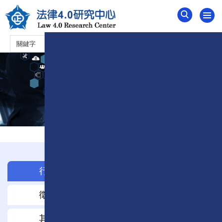
跳
到
主
要
內
容
區
行政事務
學術活動
徵才資訊
媒體報導
其他訊息